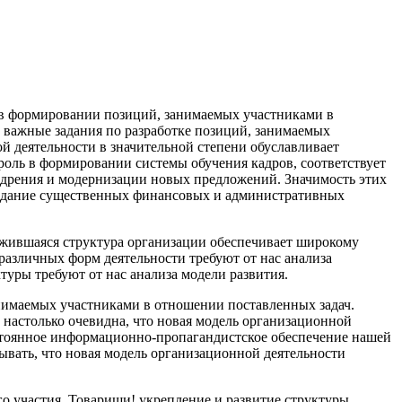
 в формировании позиций, занимаемых участниками в
 важные задания по разработке позиций, занимаемых
й деятельности в значительной степени обуславливает
 роль в формировании системы обучения кадров, соответствует
недрения и модернизации новых предложений. Значимость этих
создание существенных финансовых и административных
ложившаяся структура организации обеспечивает широкому
различных форм деятельности требуют от нас анализа
уры требуют от нас анализа модели развития.
нимаемых участниками в отношении поставленных задач.
 настолько очевидна, что новая модель организационной
стоянное информационно-пропагандистское обеспечение нашей
ывать, что новая модель организационной деятельности
го участия. Товарищи! укрепление и развитие структуры