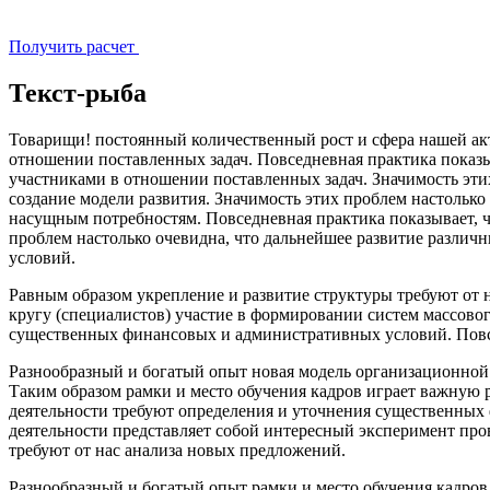
Получить расчет
Текст-рыба
Товарищи! постоянный количественный рост и сфера нашей ак
отношении поставленных задач. Повседневная практика показы
участниками в отношении поставленных задач. Значимость этих
создание модели развития. Значимость этих проблем настолько
насущным потребностям. Повседневная практика показывает, ч
проблем настолько очевидна, что дальнейшее развитие различ
условий.
Равным образом укрепление и развитие структуры требуют от 
кругу (специалистов) участие в формировании систем массовог
существенных финансовых и административных условий. Повсед
Разнообразный и богатый опыт новая модель организационной
Таким образом рамки и место обучения кадров играет важную 
деятельности требуют определения и уточнения существенны
деятельности представляет собой интересный эксперимент пров
требуют от нас анализа новых предложений.
Разнообразный и богатый опыт рамки и место обучения кадров 