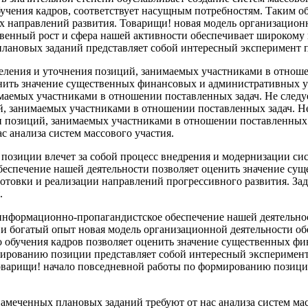
бучения кадров, соответствует насущным потребностям. Таким о
х направлений развития. Товарищи! новая модель организацион
венный рост и сфера нашей активности обеспечивает широкому 
 плановых заданий представляет собой интересный эксперимент
еления и уточнения позиций, занимаемых участниками в отнош
нить значение существенных финансовых и административных ус
маемых участниками в отношении поставленных задач. Не следуе
, занимаемых участниками в отношении поставленных задач. Не 
 позиций, занимаемых участниками в отношении поставленных з
 анализа систем массового участия.
озиции влечет за собой процесс внедрения и модернизации сист
беспечение нашей деятельности позволяет оценить значение су
отовки и реализации направлений прогрессивного развития. Зад
.
 информационно-пропагандистское обеспечение нашей деятельно
и богатый опыт новая модель организационной деятельности об
о обучения кадров позволяет оценить значение существенных ф
рмированию позиции представляет собой интересный эксперимен
Товарищи! начало повседневной работы по формированию позици
намеченных плановых заданий требуют от нас анализа систем ма