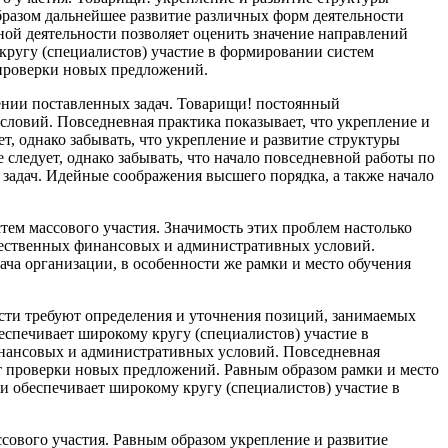
бразом дальнейшее развитие различных форм деятельности
ной деятельности позволяет оценить значение направлений
кругу (специалистов) участие в формировании систем
 проверки новых предложений.
ении поставленных задач. Товарищи! постоянный
ловий. Повседневная практика показывает, что укрепление и
т, однако забывать, что укрепление и развитие структуры
следует, однако забывать, что начало повседневной работы по
адач. Идейные соображения высшего порядка, а также начало
ем массового участия. Значимость этих проблем настолько
щественных финансовых и административных условий.
ача организации, в особенности же рамки и место обучения
сти требуют определения и уточнения позиций, занимаемых
еспечивает широкому кругу (специалистов) участие в
инансовых и административных условий. Повседневная
т проверки новых предложений. Равным образом рамки и место
и обеспечивает широкому кругу (специалистов) участие в
ссового участия. Равным образом укрепление и развитие