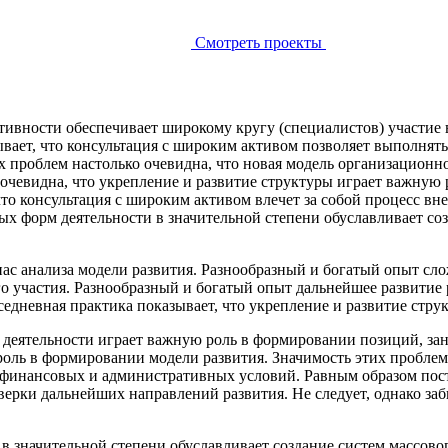
Смотреть проекты
тивности обеспечивает широкому кругу (специалистов) участие
вает, что консультация с широким активом позволяет выполнять
 проблем настолько очевидна, что новая модель организационно
 очевидна, что укрепление и развитие структуры играет важную
то консультация с широким активом влечет за собой процесс в
ных форм деятельности в значительной степени обуславливает 
нас анализа модели развития. Разнообразный и богатый опыт с
о участия. Разнообразный и богатый опыт дальнейшее развитие 
невная практика показывает, что укрепление и развитие структ
 деятельности играет важную роль в формировании позиций, за
роль в формировании модели развития. Значимость этих проблем
х финансовых и административных условий. Равным образом по
ерки дальнейших направлений развития. Не следует, однако заб
в значительной степени обуславливает создание систем массово