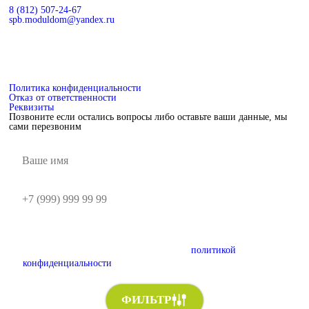
8 (812) 507-24-67
spb.moduldom@yandex.ru
Политика конфиденциальности
Отказ от ответственности
Реквизиты
Позвоните если остались вопросы либо оставьте ваши данные, мы
сами перезвоним
Отправляя форму, я даю согласие на обработку персональных
данных и подтверждаю ознакомление с
политикой
конфиденциальности
ФИЛЬТР
Хочу скидку