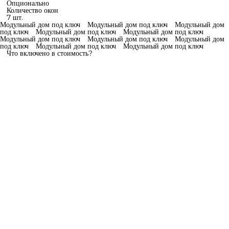
Опционально
Количество окон
7 шт.
Модульный дом под ключ
Модульный дом под ключ
Модульный дом
под ключ
Модульный дом под ключ
Модульный дом под ключ
Модульный дом под ключ
Модульный дом под ключ
Модульный дом
под ключ
Модульный дом под ключ
Модульный дом под ключ
Что включено в стоимость?
Конструкция и материалы
— Силовые конструкции выполнены из
качественной доски камерной сушки. Для
наружных стен, лаг пола и стропильной системы
используется доска 45х195 мм, а для перегородок
— 45х145/95 мм.
— Утепление обеспечивается утеплителем
Технониколь. Толщина утепления составляет 150
мм для наружных стен, 200 мм для пола и кровли, и
100 мм для перегородок.
— Пароизоляция — Delta Dawi или Finka 200
мкм для защиты от влаги.
Отделка и комплектация
— Внешняя отделка: стены оформлены профлистом